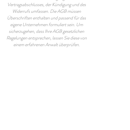
Vertragsabschlusses, der Kündigung und des
Widerrufs umfassen. Die AGB müssen
Überschriften enthalten und passend für das
eigene Unternehmen formuliert sein. Um
sicherzugehen, dass Ihre AGB gesetzlichen
Regelungen entsprechen, lassen Sie diese von
einem erfahrenen Anwalt überprüfen.
info@wisonbrona.be
Tel.:
+32 80 228 132
Wiesenbach 168
B-4780 Sankt Vith